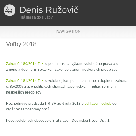
Skočiť na hlavný obsah
Denis Ružovič
Hlásim sa do služby
NAVIGATION
Voľby 2018
Zákon č. 180/2014 Z. z.
o podmienkach výkonu volebného práva a o
zmene a doplnení niektorých zákonov v znení neskorších predpisov
Zákon č. 181/2014 Z. z.
o volebnej kampani a o zmene a doplnení zákona
č. 85/2005 Z.z. o politických stranách a politických hnutiach v znení
neskorších predpisov
Rozhodnutie predsedu NR SR zo 6.júla 2018 o
vyhlásení volieb
do
orgánov samosprávy obcí
Počet volebných obvodov v Bratislave - Devínskej Novej Vsi: 1